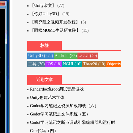
【Unity杂文】
(77)
【你好Unity3D】
(19)
【研究院之视频开发教程】
(3)
【雨松MOMO生活研究院】
(15)
标签
Unity3D
(272)
Android
(52)
UGUI
(40)
工具
(30)
IOS
(18)
NGUI
(16)
Three20
(10)
Objective-C
(1
近期文章
Renderdoc免root调试竞品游戏
Unity创建艺术字体
Godot学习笔记之资源加载卸载（六）
Godot学习笔记之文件系统（五）
Godot学习笔记之断点调试引擎编辑器和运行时
C++代码（四）