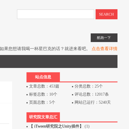
SEARCH
酷跑一下
如果您想请我喝一杯星巴克的话？就进来看吧。
点击查看详情
子书教程《UIToolkit下一代UI系统》全网上架。
点击查看详情
书《Unity3D游戏开发》（第3版）已经出版上架。
点击查看详情
站点信息
文章总数：453篇
分类总数：25个
标签总数：10个
评论总数：12017条
页面总数：5个
网站已运行：5240天
研究院文章总汇
【 iTween研究院之Unity插件】
(1)