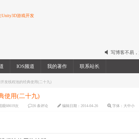
nity3D游戏开发
写博客不易，
2022我的电
频道
IOS频道
我的著作
联系站长
2023我的新
之应用开发线程池的经典使用(二十九)
典使用(二十九)
围观
68619
次
26 条评论
编辑日期：
2014-04-26
字体：
大
中
小