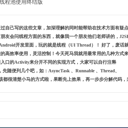
oid线程池使用终结版
通过自己写的这些文章，加深理解的同时能帮助在技术方
面有疑
有朋友会问线程方面的东西，就像我一个朋友他们
老
师讲的，J2S
ndroid开发里面，玩的就是线程（UI
Thread）！ 好了，废话
程的高效率使用，灵活控制！今
天
死马我就用最常用的几种方式
Activity来分开
不同
的实现方式，大家可以自行注释
先随便列几个吧，如：AsyncTask 、Runnable 、Thread、
该都很清楚小马的方式啦，果断先上效果，再一步步分解代码，