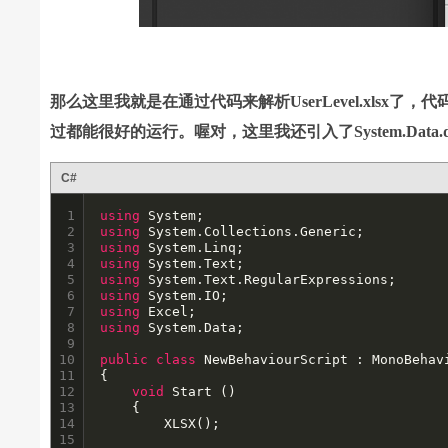
那么这里我就是在通过代码来解析UserLevel.xlsx了
过都能很好的运行。喔对，这里我还引入了System.Data.
C#
1

using
2

using
3

using
4

using
5

using
6

using
7

using
8

using
 System.Data;

9

10

public
class
 NewBehaviourScript : MonoBehavi
11

{

12

void
 Start () 

13

	{		

14

		XLSX();

15
