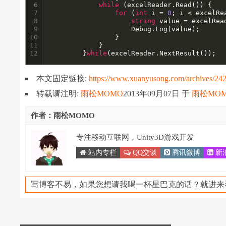
6

while
 (excelReader.Read()) {

7

for
 (
int
 i = 
0
; i < excelRe
8

string
 value = excelRea
9

					Debug.Log(value);

10

				}

11

			}

12
		}
while
(excelReader.NextResult());
本文固定链接:
https://www.xuanyusong.com/archives/24
转载请注明:
雨松MOMO
2013年09月07日
于
雨松MO
作者：雨松MOMO
专注移动互联网，Unity3D游戏开发
站内专栏
QQ交谈
腾讯微博
新
写博客不易，如果您想请我喝一杯星巴克的话？就进来