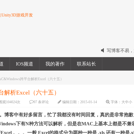
nity3D游戏开发
写博客不易，
2022我的电
频道
IOS频道
我的著作
联系站长
2023我的新
MAC&Windows跨平台解析Excel（六十五）
平台解析Excel（六十五）
围观
104024
次
97 条评论
编辑日期：
2015-01-14
字体：
大
中
小
博客中有好多留言，忙了我都没有时间回复，真的是非常抱歉
东西在Windows下有N种方法可以解析，但是在MAC上基本上都是不兼
cel 。。。
一般 Excel的格式分为两种一种是 .xls 还有一种是.xl