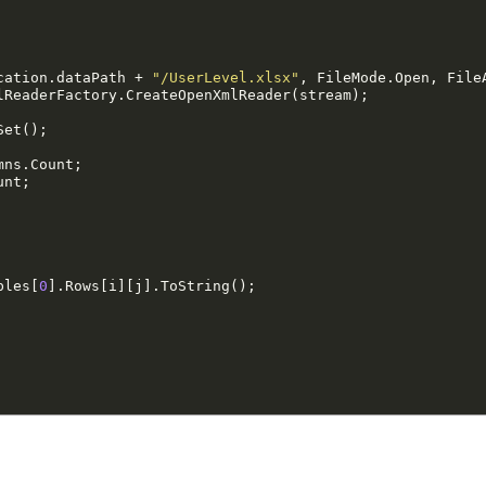
ication.dataPath + 
"/UserLevel.xlsx"
, FileMode.Open, FileA
mns.Count;

nt;

bles[
0
].Rows[i][j].ToString();
