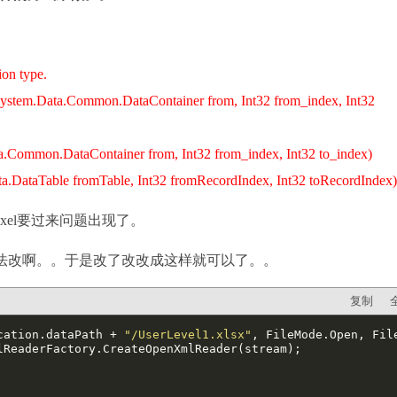
ion type.
tem.Data.Common.DataContainer from, Int32 from_index, Int32
Common.DataContainer from, Int32 from_index, Int32 to_index)
DataTable fromTable, Int32 fromRecordIndex, Int32 toRecordIndex
xel要过来问题出现了。
 但是我们没法改啊。。于是改了改改成这样就可以了。。
复制
ication.dataPath + 
"/UserLevel1.xlsx"
, FileMode.Open, File