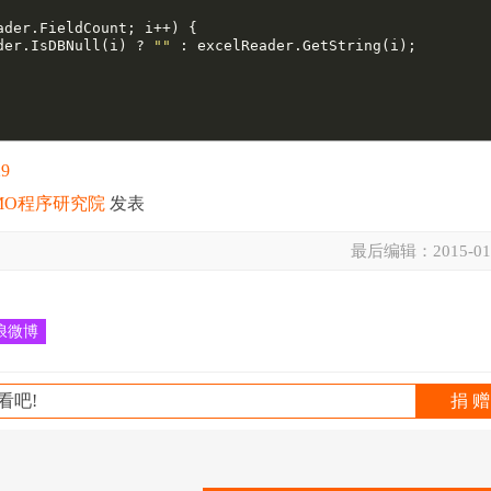
ader.FieldCount; i++) {

der.IsDBNull(i) ? 
""
 : excelReader.GetString(i);

29
MO程序研究院
发表
最后编辑：
2015-01
浪微博
看吧!
捐 赠