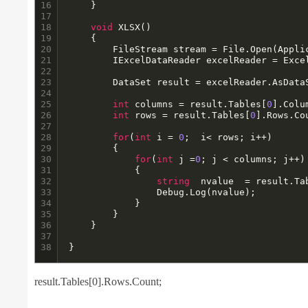
16

	}

17

18

void
 XLSX()

19

	{

20

		FileStream stream = File.Open(Appl
21

		IExcelDataReader excelReader = ExcelReaderFactory.CreateOpenXmlReader(stream);

22

23

		DataSet result = excelReader.AsDataSet();

24

25

int
 columns = result.Tables[
0
].Colu
26

int
 rows = result.Tables[
0
].Rows.Cou
27

28

for
(
int
 i = 
0
;  i< rows; i++)

29

		{

30

for
(
int
 j =
0
; j < columns; j++)

31

			{

32

string
  nvalue  = result.Ta
33

				Debug.Log(nvalue);

34

			}

35

		}	

36

	}

37

38
}
result.Tables[0].Rows.Count;