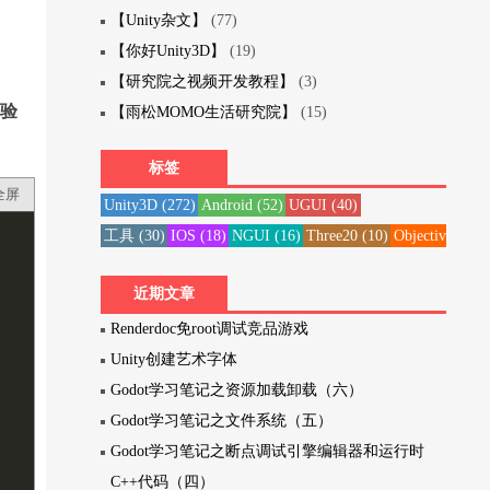
【Unity杂文】
(77)
【你好Unity3D】
(19)
【研究院之视频开发教程】
(3)
试验
【雨松MOMO生活研究院】
(15)
标签
全屏
Unity3D
(272)
Android
(52)
UGUI
(40)
工具
(30)
IOS
(18)
NGUI
(16)
Three20
(10)
Objective-C
(1
近期文章
Renderdoc免root调试竞品游戏
Unity创建艺术字体
Godot学习笔记之资源加载卸载（六）
Godot学习笔记之文件系统（五）
Godot学习笔记之断点调试引擎编辑器和运行时
C++代码（四）