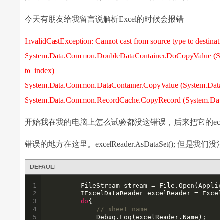
今天有朋友给我留言说解析Excel的时候会报错
InvalidCastException: Cannot cast from source type to destinat
System.Data.Common.DoubleDataContainer.DoCopyValue (Sys
to_index)
System.Data.Common.DataContainer.CopyValue (System.Data.
System.Data.Common.RecordCache.CopyRecord (System.Data.
开始我在我的电脑上怎么试验都没这错误，后来把它的ec
错误的地方在这里。excelReader.AsDataSet();
DEFAULT
1

		FileStream stream = File.Open(Appl
2

		IExcelDataReader excelReader = ExcelReaderFactory.CreateOpenXmlReader(stream);

3

do
{

4

// sheet name
5

			Debug.Log(excelReader.Name);
