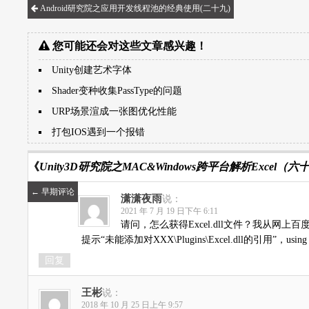
Android研究院之应用开发线程池的经典使用(二十九)
您可能还会对这些文章感兴趣！
Unity创建艺术字体
Shader变种收集PassType的问题
URP场景渲成一张图优化性能
打包IOS遇到一个报错
《
Unity3D研究院之MAC&Windows跨平台解析Excel（六
←
早期评论
潇潇夜雨
说：
2021 年 7 月 19 日下午 6:11
请问，怎么获得Excel.dll文件？我从网上百度E
提示“未能添加对XXX\Plugins\Excel.dll的引用”，usin
回复
王彬
说：
2018 年 10 月 25 日上午 9:57