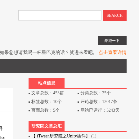
SEARCH
酷跑一下
如果您想请我喝一杯星巴克的话？就进来看吧。
点击查看详情
子书教程《UIToolkit下一代UI系统》全网上架。
点击查看详情
书《Unity3D游戏开发》（第3版）已经出版上架。
点击查看详情
站点信息
文章总数：453篇
分类总数：25个
标签总数：10个
评论总数：12017条
页面总数：5个
网站已运行：5243天
研究院文章总汇
容
【 iTween研究院之Unity插件】
(1)
sx