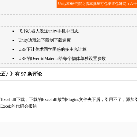
Unity3D研究院之脚本批量打包渠道包研究（六
飞书机器人发送unity手机中日志
Unity边玩边下限制下载速度
URP下让美术同学困惑的多主光计算
URP的OverridMaterial给每个物体单独设置参数
十五）
》有 97 条评论
xcel.dll下载，下载的Excel.dll放到Plugins文件夹下后，引用不了，添
g Excel;的代码会报错