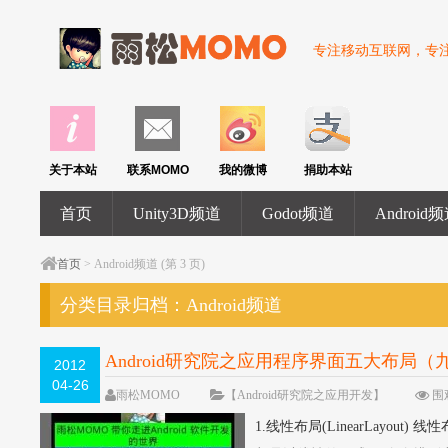
专注移动互联网，专注U
关于本站
联系MOMO
我的微博
捐助本站
首页
Unity3D频道
Godot频道
Android
首页
> Android频道 (第 3 页)
分类目录归档：
Android频道
Android研究院之应用程序界面五大布局（
2012
04-26
雨松MOMO
【Android研究院之应用开发】
围观
1.线性布局(LinearLay