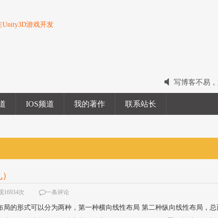
nity3D游戏开发
写博客不易，
2022我的电
频道
IOS频道
我的著作
联系站长
2023我的新
九）
16934次
一条评论
out) 线性布局的形式可以分为两种，第一种横向线性布局 第二种纵向线性布局，