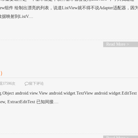
iew组件 绘制出漂亮的列表，说道ListView就不得不说Adapter适配器，因
映射到ListV....
Read More >
五）
37596次
留下评论
ject android.view.View android.widget.TextView android.widget.EditTe
, ExtractEditText 已知间接....