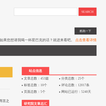
SEARCH
酷跑一下
如果您想请我喝一杯星巴克的话？就进来看吧。
点击查看详情
子书教程《UIToolkit下一代UI系统》全网上架。
点击查看详情
书《Unity3D游戏开发》（第3版）已经出版上架。
点击查看详情
站点信息
文章总数：453篇
分类总数：25个
标签总数：10个
评论总数：12017条
页面总数：5个
网站已运行：5240天
总而言之
研究院文章总汇