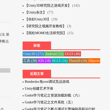
【Unity3D研究院之游戏开发】
(142)
【Unity杂文】
(77)
【你好Unity3D】
(19)
【研究院之视频开发教程】
(3)
【雨松MOMO生活研究院】
(15)
方法 第
程序断点
标签
Unity3D
(272)
Android
(52)
UGUI
(40)
工具
(30)
IOS
(18)
NGUI
(16)
Three20
(10)
Objective-C
(1
近期文章
Renderdoc免root调试竞品游戏
Unity创建艺术字体
Godot学习笔记之资源加载卸载（六）
Godot学习笔记之文件系统（五）
Godot学习笔记之断点调试引擎编辑器和运行时
一个