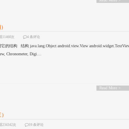
Read More >
四）
11460次
4 条评论
 结构 java.lang.Object android.view.View android.widget.TextV
 Chronometer, Digi....
Read More >
三）
234342次
19 条评论