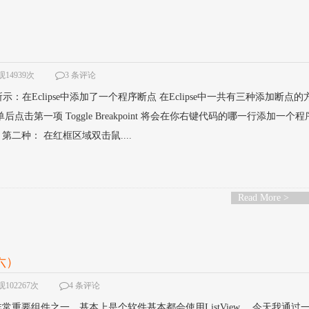
14939次
3 条评论
：在Eclipse中添加了一个程序断点 在Eclipse中一共有三种添加断点的
击第一项 Toggle Breakpoint 将会在你右键代码的哪一行添加一个
第二种： 在红框区域双击鼠....
Read More >
（六）
102267次
4 条评论
件开发中非常重要组件之一，基本上是个软件基本都会使用ListView ，今天我通过