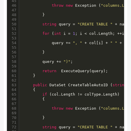
45

46

throw
new
 Exception (
"columns.Len
47

48

        }

49

50

string
 query = 
"CREATE TABLE "
 + name
51

52

for
 (
int
 i = 
1
; i < col.Length; ++i) {
53

54

            query += 
", "
 + col[i] + 
" "
 + col
55

56

        }

57

58

        query += 
")"
;

59

60

return
  ExecuteQuery(query);

61

    }

62

63

public
 DataSet CreateTableAutoID (
string
 
64

    {

65

if
 (col.Length != colType.Length) 

66

		{

67

68

throw
new
 Exception (
"columns.Len
69

70

        }

71

72

string
 query = 
"CREATE TABLE "
 + name