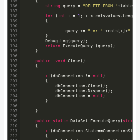
185

	{

186

string
 query = 
"DELETE FROM "
+tableNa
187

188

for
 (
int
 i = 
1
; i < colsvalues.Length;
189

		{

190

191

		 	    query += 
" or "
 +cols[i]+
" = 
192

		}

193

		Debug.Log(query);

194

return
 ExecuteQuery (query);

195

	}

196

197

public
void
 Close()

198

	{

199

200

if
(dbConnection != 
null
)

201

		{

202

			dbConnection.Close();

203

			dbConnection.Dispose();

204

			dbConnection = 
null
;

205

		}

206

207

	}

208

209

public
static
 DataSet ExecuteQuery(
string
210

    {  

211

if
(dbConnection.State==ConnectionState
212

		{
