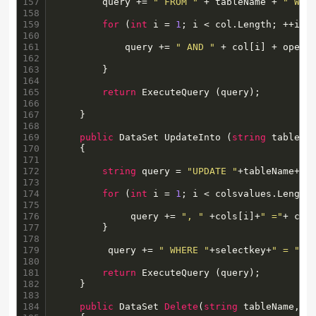
157

        query += 
" FROM "
 + tableName + 
" WHE
158

159

for
 (
int
 i = 
1
; i < col.Length; ++i) {
160

161

            query += 
" AND "
 + col[i] + opera
162

163

        }

164

165

return
 ExecuteQuery (query);

166

167

    } 

168

169

public
 DataSet UpdateInto (
string
 tableNa
170

	{

171

172

string
 query = 
"UPDATE "
+tableName+
" 
173

174

for
 (
int
 i = 
1
; i < colsvalues.Length;
175

176

		 	 query += 
", "
 +cols[i]+
" ="
+ cols
177

		}

178

179

		 query += 
" WHERE "
+selectkey+
" = "
+s
180

181

return
 ExecuteQuery (query);

182

	}

183

184

public
 DataSet 
Delete
(
string
 tableName,
st