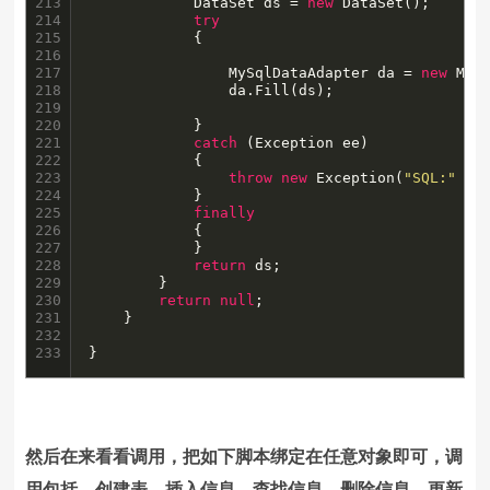
213

     		DataSet ds = 
new
 DataSet();  

214

try
215

	    	{  

216

217

				MySqlDataAdapter da = 
new
 MyS
218

				da.Fill(ds);

219

220

	    	}  

221

catch
 (Exception ee)  

222

		    {

223

throw
new
 Exception(
"SQL:"
 + 
224

		    }

225

finally
226

			{

227

			}

228

return
 ds;

229

		}

230

return
null
;

231

	}

232

233
}
然后在来看看调用，把如下脚本绑定在任意对象即可，调
用包括、创建表、插入信息、查找信息、删除信息、更新