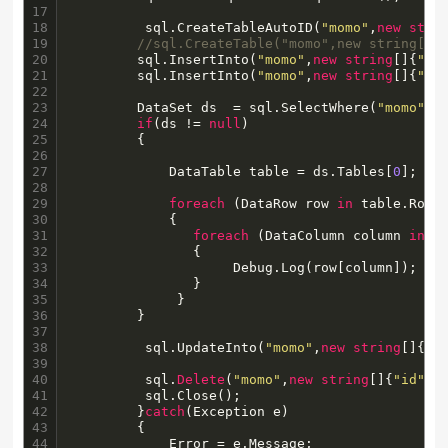
17

18

		 sql.CreateTableAutoID(
"momo"
,
new
stri
19

//sql.CreateTable("momo",new string[]{
20

		sql.InsertInto(
"momo"
,
new
string
[]{
"na
21

		sql.InsertInto(
"momo"
,
new
string
[]{
"na
22

23

		DataSet ds  = sql.SelectWhere(
"momo"
,
n
24

if
(ds != 
null
)

25

		{

26

27

			DataTable table = ds.Tables[
0
];

28

29

foreach
 (DataRow row 
in
 table.Rows)
30

			{

31

foreach
 (DataColumn column 
in
 ta
32

			   {

33

					Debug.Log(row[column]);

34

			   }

35

			 }

36

		}	

37

38

		 sql.UpdateInto(
"momo"
,
new
string
[]{
"n
39

40

		 sql.
Delete
(
"momo"
,
new
string
[]{
"id"
,
"
41

		 sql.Close();

42

		}
catch
(Exception e)

43

		{

44

			Error = e.Message;
