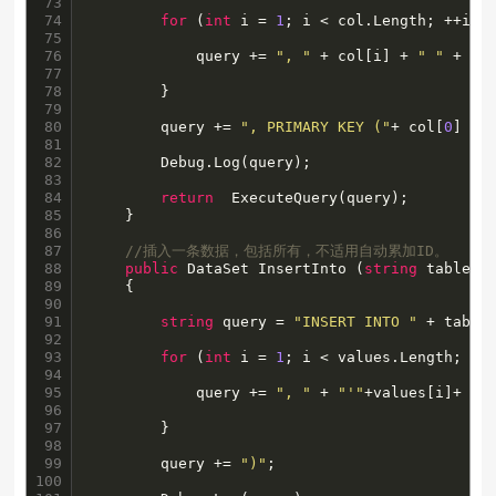
73

74

for
 (
int
 i = 
1
; i < col.Length; ++i) {
75

76

            query += 
", "
 + col[i] + 
" "
 + col
77

78

        }

79

80

        query += 
", PRIMARY KEY ("
+ col[
0
] +
"
81

82

		Debug.Log(query);

83

84

return
  ExecuteQuery(query);

85

    }

86

87

//插入一条数据，包括所有，不适用自动累加ID。
88

public
 DataSet InsertInto (
string
 tableNa
89

    {

90

91

string
 query = 
"INSERT INTO "
 + table
92

93

for
 (
int
 i = 
1
; i < values.Length; ++i
94

95

            query += 
", "
 + 
"'"
+values[i]+ 
"'
96

97

        }

98

99

        query += 
")"
;

100
