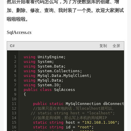
然后开始看看代码怎么写，为了方便数据库的创建、增
加、删除、修改、查询、我封装了一个类。欢迎大家测试
啦啦啦啦。
SqlAccess.cs
复制
全屏
C#
1

using
2

using
3

using
4

using
5

using
6

using
7

using
8

public
class
 SqlAccess 

9

{

10

11

public
static
 MySqlConnection dbConnection
12

//如果只是在本地的话，写localhost就可以。
13

// static string host = "localhost";  
14

//如果是局域网，那么写上本机的局域网IP
15

static
string
 host = 
"192.168.1.106"
;  

16

static
string
 id = 
"root"
;
