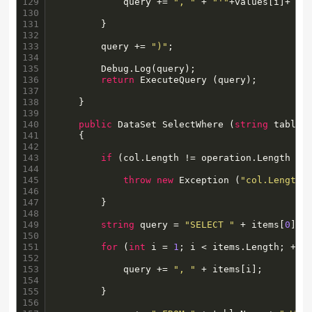
129

            query += 
", "
 + 
"'"
+values[i]+ 
"'
130

131

        }

132

133

        query += 
")"
;

134

135

		Debug.Log(query);

136

return
 ExecuteQuery (query);

137

138

    }

139

140

public
 DataSet SelectWhere (
string
 tableN
141

    {

142

143

if
 (col.Length != operation.Length || 
144

145

throw
new
 Exception (
"col.Length 
146

147

        }

148

149

string
 query = 
"SELECT "
 + items[
0
];

150

151

for
 (
int
 i = 
1
; i < items.Length; ++i)
152

153

            query += 
", "
 + items[i];

154

155

        }

156
