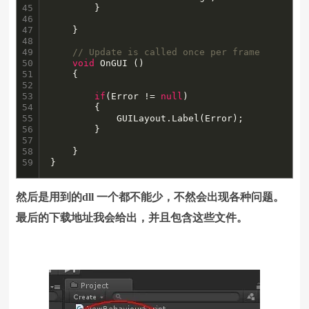
45

		}

46

47

	}

48

49

// Update is called once per frame
50

void
 OnGUI () 

51

	{

52

53

if
(Error != 
null
)

54

		{

55

			GUILayout.Label(Error);

56

		}

57

58

	}

59
}
然后是用到的dll 一个都不能少，不然会出现各种问题。
最后的下载地址我会给出，并且包含这些文件。