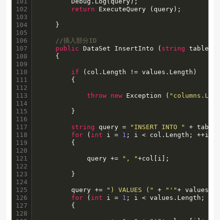
101

		Debug.Log(query);

102

return
 ExecuteQuery (query);

103

104

    }

105

106

//插入部分ID
107

public
 DataSet InsertInto (
string
 tableNa
108

    {

109

110

if
 (col.Length != values.Length) 

111

		{

112

113

throw
new
 Exception (
"columns.Len
114

115

        }

116

117

string
 query = 
"INSERT INTO "
 + table
118

for
 (
int
 i = 
1
; i < col.Length; ++i) 

119

		{

120

121

            query += 
", "
+col[i];

122

123

        }

124

125

		query += 
") VALUES ("
 + 
"'"
+ values[
0
126

for
 (
int
 i = 
1
; i < values.Length; ++i
127

		{

128
