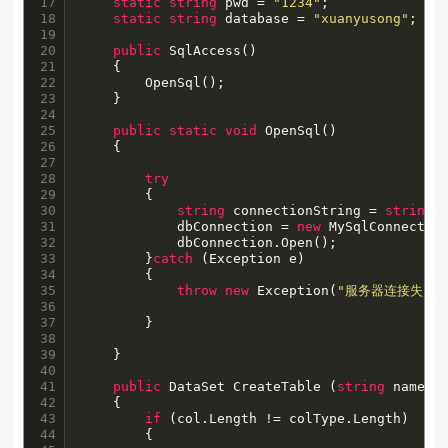
17

static
string
 pwd = 
"1234"
;

18

static
string
 database = 
"xuanyusong"
; 

19

20

public
 SqlAccess()

21

	{

22

		OpenSql();

23

	}

24

25

public
static
void
 OpenSql()

26

	{

27

28

try
29

		{

30

string
 connectionString = 
string
.
31

			dbConnection = 
new
 MySqlConnection
32

			dbConnection.Open(); 

33

		}
catch
 (Exception e)

34

		{

35

throw
new
 Exception(
"服务器连接失败，
36

37

		}

38

39

	}

40

41

public
 DataSet CreateTable (
string
 name, 
42

    {

43

if
 (col.Length != colType.Length) 

44

		{
