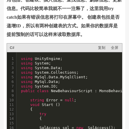
信息。代码比较简单我就不一一注释了，这里我用try
catch如果有错误信息将打印在屏幕中。 创建表包括是否
递增ID，所以有两种创建表的方式。如果你的数据库是
提前预制的话可以这样来读取数据库。
复制
全屏
C#
1

using
2

using
3

using
4

using
5

using
6

using
7

using
8

public
class
 NewBehaviourScript : MonoBehaviour
9

10

string
 Error = 
null
;

11

void
 Start () 

12

	{

13

try
14

		{

15

16

		SqlAccess sql = 
new
  SqlAccess();
