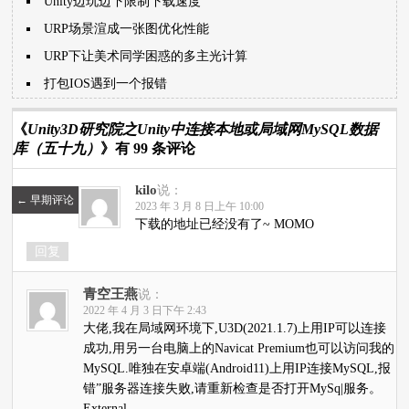
Unity边玩边下限制下载速度
URP场景渲成一张图优化性能
URP下让美术同学困惑的多主光计算
打包IOS遇到一个报错
《
Unity3D研究院之Unity中连接本地或局域网MySQL数据
库（五十九）
》有 99 条评论
kilo
说：
←
早期评论
2023 年 3 月 8 日上午 10:00
下载的地址已经没有了~ MOMO
回复
青空王燕
说：
2022 年 4 月 3 日下午 2:43
大佬,我在局域网环境下,U3D(2021.1.7)上用IP可以连接
成功,用另一台电脑上的Navicat Premium也可以访问我的
MySQL.唯独在安卓端(Android11)上用IP连接MySQL,报
错”服务器连接失败,请重新检查是否打开MySq|服务。
External