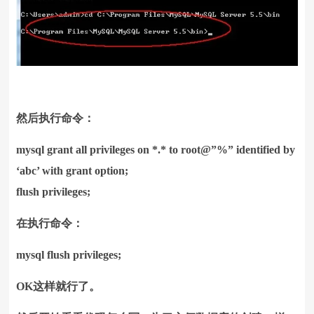
然后执行命令：
mysql grant all privileges on *.* to root@”%” identified by
‘abc’ with grant option;
flush privileges;
在执行命令：
mysql flush privileges;
OK这样就行了。