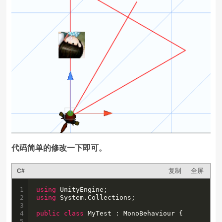
代码简单的修改一下即可。
复制
全屏
C#
1

using
2

using
 System.Collections;

3

4

public
class
 MyTest : MonoBehaviour {

5
