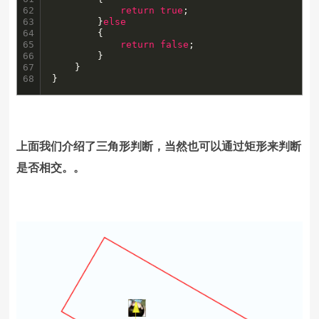
62

return
true
;

63

		}
else
64

		{

65

return
false
;

66

		}

67

	}

68
}
上面我们介绍了三角形判断，当然也可以通过矩形来判断
是否相交。。