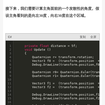
接下来，我们需要计算主角面前的一个发散性的角度。假
设主角看到的是向左30度，向右30度在这个区域。
复制
全屏
C#
1

private
float
 distance = 5f;

2

void
 Update () 

3

	{

4

		Quaternion r= transform.rotation;

5

		Vector3 f0 =  (transform.position  + (r *Vector3.forward) * distance);

6

		Debug.DrawLine(transform.position,f0,Color.red);

7

8

		Quaternion r0= Quaternion.Euler(transform.rotation.eulerAngles.x,transform.rotation.eulerAngles.y - 30f,transform.rotation.eulerAngles.z);

9

		Quaternion r1= Quaternion.Euler(transform.rotation.eulerAngles.x,transform.rotation.eulerAngles.y + 30f,transform.rotation.eulerAngles.z);

10

11

		Vector3 f1 =  (transform.position  + (r0 *Vector3.forward) * distance);

12

		Vector3 f2 =  (transform.position  + (r1 *Vector3.forward) * distance);

13

14

		Debug.DrawLine(transform.position,f1,Color.red);

15

		Debug.DrawLine(transform.position,f2,Color.red);

16
