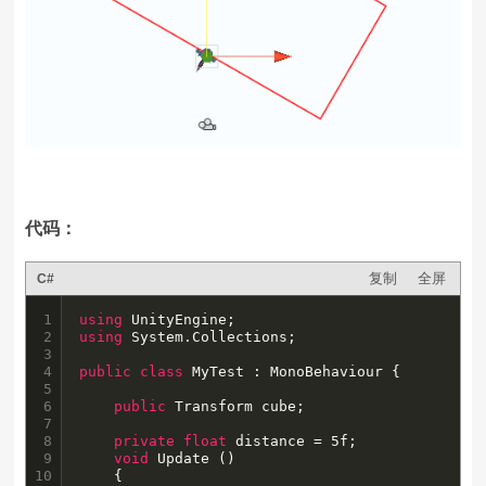
代码：
复制
全屏
C#
1

using
2

using
 System.Collections;

3

4

public
class
 MyTest : MonoBehaviour {

5

6

public
 Transform cube;

7

8

private
float
 distance = 5f;

9

void
 Update () 

10

	{
