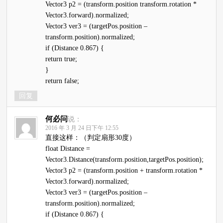
Vector3 p2 = (transform.position transform.rotation *
Vector3.forward).normalized;
Vector3 ver3 = (targetPos.position –
transform.position).normalized;
if (Distance 0.867) {
return true;
}
return false;
回复
何必问
说：
2016 年 3 月 24 日下午 12:55
直接这样：（判定扇形30度）
float Distance =
Vector3.Distance(transform.position,targetPos.position);
Vector3 p2 = (transform.position + transform.rotation *
Vector3.forward).normalized;
Vector3 ver3 = (targetPos.position –
transform.position).normalized;
if (Distance 0.867) {