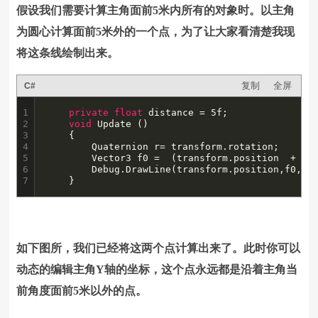
假设我们需要计算主角面前5米内所有的对象时。以主角
为圆心计算面前5米外的一个点，为了让大家看清楚我现
将这条线绘制出来。
复制
全屏
C#
1

private
float
 distance = 5f;

2

void
 Update () 

3

	{

4

		Quaternion r= transform.rotation;

5

		Vector3 f0 =  (transform.position  + (r *Vector3.forward) * distance);

6

		Debug.DrawLine(transform.position,f0,Color.red);

7
	}
如下图所，我们已经将这两个点计算出来了。此时你可以
动态的编辑主角Y轴的坐标，这个点永远都是沿着主角当
前角度面前5米以外的点。