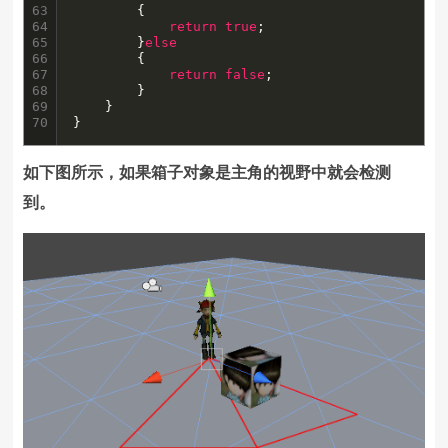
63

		{

64

return
true
;

65

		}
else
66

		{

67

return
false
;

68

		}

69

	}

70
}
如下图所示，如果箱子对象是主角的视野中就会检测
到。