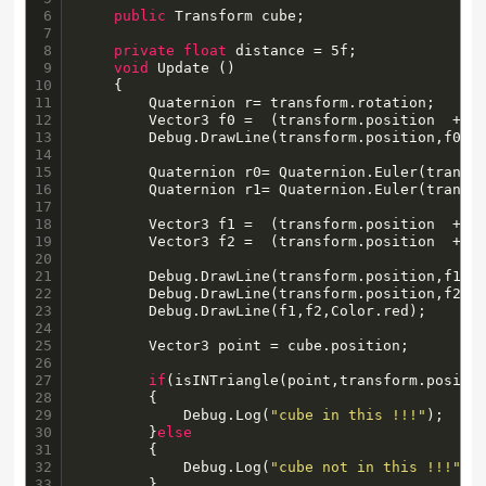
6

public
 Transform cube;

7

8

private
float
 distance = 5f;

9

void
 Update () 

10

	{

11

		Quaternion r= transform.rotation;

12

		Vector3 f0 =  (transform.position  + (r *Vector3.forward) * distance);

13

		Debug.DrawLine(transform.position,f0,Color.red);

14

15

		Quaternion r0= Quaternion.Euler(transform.rotation.eulerAngles.x,transform.rotation.eulerAngles.y - 30f,transform.rotation.eulerAngles.z);

16

		Quaternion r1= Quaternion.Euler(transform.rotation.eulerAngles.x,transform.rotation.eulerAngles.y + 30f,transform.rotation.eulerAngles.z);

17

18

		Vector3 f1 =  (transform.position  + (r0 *Vector3.forward) * distance);

19

		Vector3 f2 =  (transform.position  + (r1 *Vector3.forward) * distance);

20

21

		Debug.DrawLine(transform.position,f1,Color.red);

22

		Debug.DrawLine(transform.position,f2,Color.red);

23

		Debug.DrawLine(f1,f2,Color.red);

24

25

		Vector3 point = cube.position;

26

27

if
(isINTriangle(point,transform.positio
28

		{

29

			Debug.Log(
"cube in this !!!"
);

30

		}
else
31

		{

32

			Debug.Log(
"cube not in this !!!"
);

33

		}
