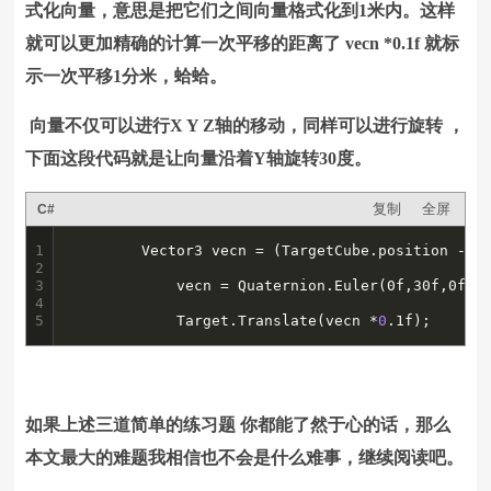
式化向量，意思是把它们之间向量格式化到1米内。这样
就可以更加精确的计算一次平移的距离了 vecn *0.1f 就标
示一次平移1分米，蛤蛤。
向量不仅可以进行X Y Z轴的移动，同样可以进行旋转 ，
下面这段代码就是让向量沿着Y轴旋转30度。
复制
全屏
C#
1

		Vector3 vecn = (TargetCube.position - Target.position).normalized;

2

3

			vecn = Quaternion.Euler(0f,30f,0f) * vecn;

4

5
			Target.Translate(vecn *
0
.1f);
如果上述三道简单的练习题 你都能了然于心的话，那么
本文最大的难题我相信也不会是什么难事，继续阅读吧。