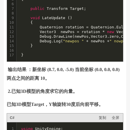
6

7

public
 Transform Target;

8

9

void
 LateUpdate ()

10

	{

11

		Quaternion rotation = Quaternion.Euler(0f,30f,0f) * Target.rotation;

12

		Vector3  newPos = rotation * 
new
 Vector
13

		Debug.DrawLine(newPos,Vector3.zero,Color.red);

14

		Debug.Log(
"newpos "
 + newPos +
" nowpos
15

	}

16

17
}
输出结果 ：新坐标 (8.7, 0.0, -5.0) 当前坐标 (0.0, 0.0, 0.0)
两点之间的距离 10。
2.已知3D模型的角度求它的向量。
已知3D模型Target，Y轴旋转30度后向前平移。
复制
全屏
C#
1

using