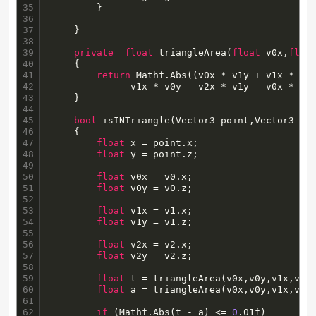
35

		}

36

37

	}

38

39

private
float
 triangleArea(
float
 v0x,
floa
40

	{

41

return
 Mathf.Abs((v0x * v1y + v1x * v2y
42

            - v1x * v0y - v2x * v1y - v0x * v2y
43

    }

44

45

bool
 isINTriangle(Vector3 point,Vector3 v0,
46

	{

47

float
 x = point.x;

48

float
 y = point.z;

49

50

float
 v0x = v0.x;

51

float
 v0y = v0.z;

52

53

float
 v1x = v1.x;

54

float
 v1y = v1.z;

55

56

float
 v2x = v2.x;

57

float
 v2y = v2.z;

58

59

float
 t = triangleArea(v0x,v0y,v1x,v1y,
60

float
 a = triangleArea(v0x,v0y,v1x,v1y,
61

62

if
 (Mathf.Abs(t - a) <= 
0
.01f) 
