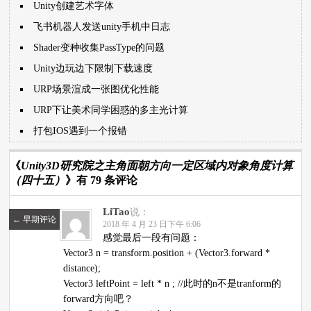
Unity创建艺术字体
飞书机器人发送unity手机中日志
Shader变种收集PassType的问题
Unity边玩边下限制下载速度
URP场景渲成一张图优化性能
URP下让美术同学困惑的多主光计算
打包IOS遇到一个报错
《
Unity3D研究院之主角面朝方向一定区域内对象角度计算
（四十五）
》有 79 条评论
LiTao
说：
←
早期评论
2018 年 4 月 23 日下午 6:06
感觉最后一段有问题：
Vector3 n = transform.position + (Vector3.forward *
distance);
Vector3 leftPoint = left * n ; //此时的n不是tranform的
forward方向吧？