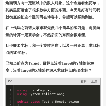
角面朝方向一定区域中的敌人对象。这个命题看似简单，
其实里面蕴含了很多数学方面的东西。今天刚好有时间我
就彻底的把这个疑问写在博客中。希望可以帮助到他。
在上代码之前请大家跟我先做几个简单的练习题，角度向
量的计算一定要学会，不然后面的东西会很难懂。
1.已知3D坐标，和一个旋转角度，以及一段距离，求目标
点的3D坐标。
已知当前点为Target，目标点沿着Target的Y轴旋转30
度，沿着Target的X轴延伸10米求目标点的3D坐标？
复制
全屏
C#
1

using
2

using
 System.Collections;

3

4

public
class
 Test : MonoBehaviour

5

{
