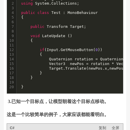
2

using
 System.Collections;

3

4

public
class
 Test : MonoBehaviour

5

{

6

7

public
 Transform Target;

8

9

void
 LateUpdate ()

10

	{

11

12

if
(Input.GetMouseButton(
0
))

13

		{

14

			Quaternion rotation = Quaternion.Euler(0f,30f,0f) * Target.rotation;

15

			Vector3  newPos = rotation * Vector3.forward;

16

			Target.Translate(newPos.x,newPos.y,newPos.z);

17

		}

18

	}

19

20
}
3.已知一个目标点，让模型朝着这个目标点移动。
这是一个比较简单的例子，大家应该都能看明白。
复制
全屏
C#