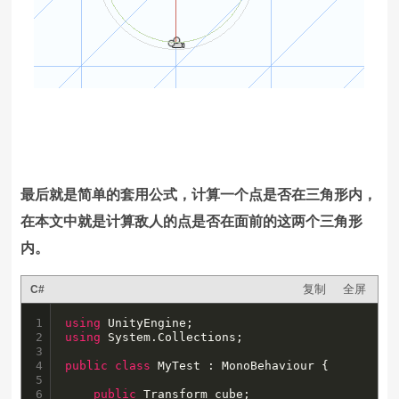
最后就是简单的套用公式，计算一个点是否在三角形内，
在本文中就是计算敌人的点是否在面前的这两个三角形
内。
复制
全屏
C#
1

using
2

using
 System.Collections;

3

4

public
class
 MyTest : MonoBehaviour {

5

6

public
 Transform cube;
