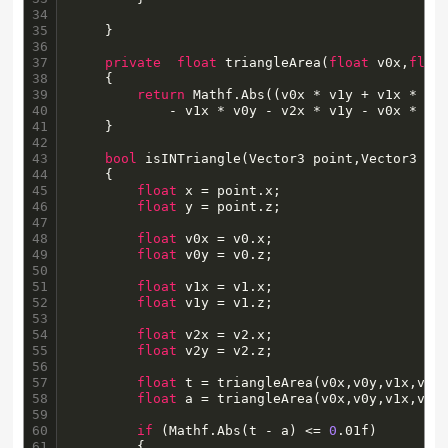
34

35

	}

36

37

private
float
 triangleArea(
float
 v0x,
floa
38

	{

39

return
 Mathf.Abs((v0x * v1y + v1x * v2y
40

            - v1x * v0y - v2x * v1y - v0x * v2y
41

    }

42

43

bool
 isINTriangle(Vector3 point,Vector3 v0,
44

	{

45

float
 x = point.x;

46

float
 y = point.z;

47

48

float
 v0x = v0.x;

49

float
 v0y = v0.z;

50

51

float
 v1x = v1.x;

52

float
 v1y = v1.z;

53

54

float
 v2x = v2.x;

55

float
 v2y = v2.z;

56

57

float
 t = triangleArea(v0x,v0y,v1x,v1y,
58

float
 a = triangleArea(v0x,v0y,v1x,v1y,
59

60

if
 (Mathf.Abs(t - a) <= 
0
.01f) 

61

		{
