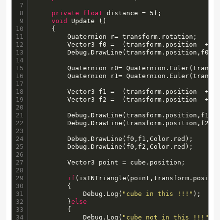
7

8

private
float
 distance = 5f;

9

void
 Update () 

10

	{

11

		Quaternion r= transform.rotation;

12

		Vector3 f0 =  (transform.position  + (r *Vector3.forward) * distance);

13

		Debug.DrawLine(transform.position,f0,Color.red);

14

15

		Quaternion r0= Quaternion.Euler(transform.rotation.eulerAngles.x,transform.rotation.eulerAngles.y - 30f,transform.rotation.eulerAngles.z);

16

		Quaternion r1= Quaternion.Euler(transform.rotation.eulerAngles.x,transform.rotation.eulerAngles.y + 30f,transform.rotation.eulerAngles.z);

17

18

		Vector3 f1 =  (transform.position  + (r0 *Vector3.forward) * distance);

19

		Vector3 f2 =  (transform.position  + (r1 *Vector3.forward) * distance);

20

21

		Debug.DrawLine(transform.position,f1,Color.red);

22

		Debug.DrawLine(transform.position,f2,Color.red);

23

24

		Debug.DrawLine(f0,f1,Color.red);

25

		Debug.DrawLine(f0,f2,Color.red);

26

27

		Vector3 point = cube.position;

28

29

if
(isINTriangle(point,transform.positio
30

		{

31

			Debug.Log(
"cube in this !!!"
);

32

		}
else
33

		{

34

			Debug.Log(
"cube not in this !!!"
);
