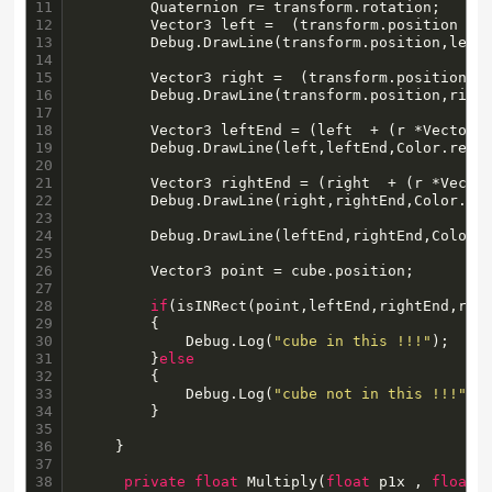
11

		Quaternion r= transform.rotation;

12

		Vector3 left =  (transform.position  + (r *Vector3.left) * distance);

13

		Debug.DrawLine(transform.position,left,Color.red);

14

15

		Vector3 right =  (transform.position  + (r *Vector3.right) * distance);

16

		Debug.DrawLine(transform.position,right,Color.red);

17

18

		Vector3 leftEnd = (left  + (r *Vector3.forward) * distance);

19

		Debug.DrawLine(left,leftEnd,Color.red);

20

21

		Vector3 rightEnd = (right  + (r *Vector3.forward) * distance);

22

		Debug.DrawLine(right,rightEnd,Color.red);

23

24

		Debug.DrawLine(leftEnd,rightEnd,Color.red);

25

26

		Vector3 point = cube.position;

27

28

if
(isINRect(point,leftEnd,rightEnd,righ
29

		{

30

			Debug.Log(
"cube in this !!!"
);

31

		}
else
32

		{

33

			Debug.Log(
"cube not in this !!!"
);

34

		}

35

36

	}

37

38

private
float
 Multiply(
float
 p1x , 
float
 