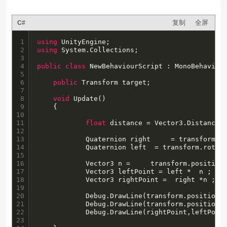
复制
全屏
C#
1

using
2

using
 System.Collections;

3

4

public
class
 NewBehaviourScript : MonoBehaviour
5

6

public
 Transform target;

7

8

void
 Update()

9

	{

10

11

float
 distance = Vector3.Distance(t
12

13

			Quaternion right	 
14

			Quaternion left	 = tran
15

16

			Vector3 n = 	transform.position + (Vector3.forward * distance);

17

			Vector3 leftPoint = left * 	n ;

18

			Vector3 rightPoint =  right *n ;

19

20

			Debug.DrawLine(transform.position,leftPoint,Color.red);

21

			Debug.DrawLine(transform.position,rightPoint,Color.red);

22

			Debug.DrawLine(rightPoint,leftPoint,Color.red);

23
