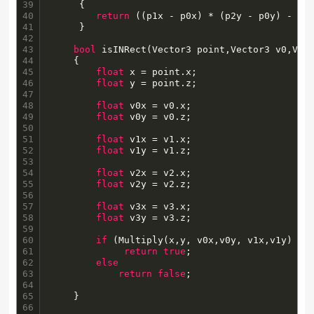
39

     {

40

return
 ((p1x - p0x) * (p2y - p0y) - (p2
41

     }

42

43

bool
 isINRect(Vector3 point,Vector3 v0,Vect
44

	{

45

float
 x = point.x;

46

float
 y = point.z;

47

48

float
 v0x = v0.x;

49

float
 v0y = v0.z;

50

51

float
 v1x = v1.x;

52

float
 v1y = v1.z;

53

54

float
 v2x = v2.x;

55

float
 v2y = v2.z;

56

57

float
 v3x = v3.x;

58

float
 v3y = v3.z;

59

60

if
 (Multiply(x,y, v0x,v0y, v1x,v1y) * 
61

return
true
;

62

else
63

return
false
;

64

65

	}

66
