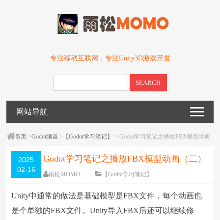
专注移动互联网，专注Unity3D游戏开发
SEARCH
网站导航
首页
>
Godot频道
>
【Godot学习笔记】
> Godot学习笔记之播放FBX模型动画
（二）
Godot学习笔记之播放FBX模型动画（二）
2025
02-16
雨松MOMO
【Godot学习笔记】
围观
1699
次
留下评论
Unity中通常的做法是基础模型是FBX文件，每个动画也
编辑日期：
2025-02-16
字体：
大
中
小
是个单独的FBX文件。Unity导入FBX后还可以继续修