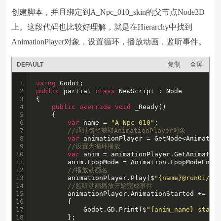
创建脚本，并且绑定到A_Npc_010_skin的父节点Node3D
上。这段代码也比较好理解，就是在Hierarchy中找到
AnimationPlayer对象，设置循环，播放动画，监听事件。
复制
全屏
DEFAULT
1

using
2

public
 partial 
class
 NewScript : Node

3

{

4

public
override
void
 _Ready()

5

	{

6

var
 name = 
"A_Npc_010"
;

7

//通过路径获取AnimationPlayer对象
8

var
 animationPlayer = GetNode<Animatio
9

//设置为循环播放
10

var
 anim = animationPlayer.GetAnimatio
11

		anim.LoopMode = Animation.LoopModeEnum.Linear;

12

//播放动画名
13

		animationPlayer.Play($
"{name}@run01/Ta
14

//监听动画播放开始完成事件
15

		animationPlayer.AnimationStarted += (anim_name) =>

16

		{

17

			Godot.GD.Print($
"{anim_name} start
18

		};
