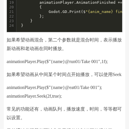
19

		animationPlayer.AnimationFinished += (anim_name) =>

20

		{

21

			Godot.GD.Print($
"{anim_name} finis
22

		};

23

	}

24
}
如果希望动画混合，第二个参数就是混合时间，表示播放
新动画和老动画在同时播放。
animationPlayer.Play($”{name}@run01/Take 001″,1f);
如果希望动画从中间某个时间点开始播放，可以使用Seek
animationPlayer.Play($”{name}@eat01/Take 001″);
animationPlayer.Seek(2f,true);
常见的功能还有，动画队列，播放速度，时间，等等都可
以设置。