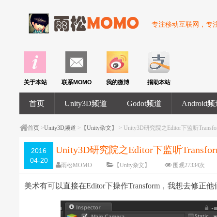
专注移动互联网，专注U
关于本站
联系MOMO
我的微博
捐助本站
首页
Unity3D频道
Godot频道
Android
首页
>
Unity3D频道
>
【Unity杂文】
> Unity3D研究院之Editor下监听Transf
Unity3D研究院之Editor下监听Transf
2016
04-20
雨松MOMO
【Unity杂文】
围观
27334
次
美术有可以直接在Editor下操作Transform，我想去修正