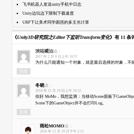
飞书机器人发送unity手机中日志
Unity边玩边下限制下载速度
URP下让美术同学困惑的多主光计算
《
Unity3D研究院之Editor下监听Transform变化
》有 11 
浹唂飃泊
说：
2017 年 2 月 8 日上午 10:57
为什么只能通知一个对象，就是最后选择的对象，不
回复
冬晓
说：
2016 年 12 月 19 日上午 10:32
你好 MoMo，我想监测：当移动Scene面板下GameO
Scene下的GameObject并不会打印Log。
回复
雨松MOMO
说：
2016 年 12 月 19 日下午 2:13