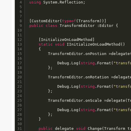
4

using
 System.Reflection;

5

6

7

8

[CustomEditor(
typeof
9

public
class
 TransformEditor :Editor {

10

11

12

	[InitializeOnLoadMethod]

13

static
void
 IInitializeOnLoadMethod()

14

	{

15

		TransformEditor.onPostion =delegate(Transform transform) {

16

17

			Debug.Log(
string
.Format(
"transf
18

		};

19

20

		TransformEditor.onRotation =delegate(Transform transform) {

21

22

			Debug.Log(
string
.Format(
"transf
23

		};

24

25

		TransformEditor.onScale =delegate(Transform transform) {

26

27

			Debug.Log(
string
.Format(
"transf
28

		};

29

	}

30

31

public
 delegate 
void
 Change(Transform tr