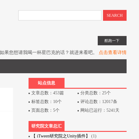
SEARCH
酷跑一下
如果您想请我喝一杯星巴克的话？就进来看吧。
点击查看详情
子书教程《UIToolkit下一代UI系统》全网上架。
点击查看详情
书《Unity3D游戏开发》（第3版）已经出版上架。
点击查看详情
站点信息
文章总数：453篇
分类总数：25个
标签总数：10个
评论总数：12017条
页面总数：5个
网站已运行：5241天
研究院文章总汇
【 iTween研究院之Unity插件】
(1)