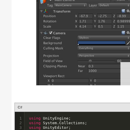
C#
1

using
2

using
3

using