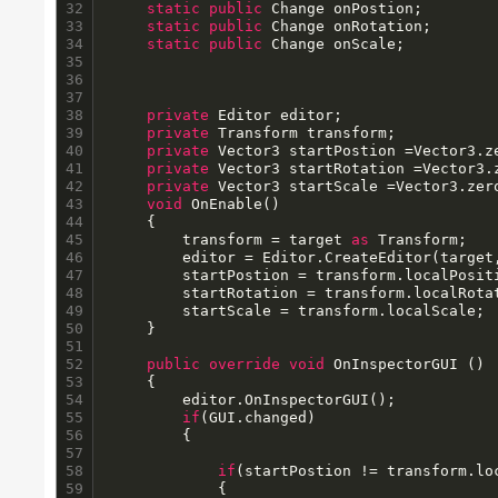
32

static
public
 Change onPostion;

33

static
public
 Change onRotation;

34

static
public
 Change onScale;

35

36

37

38

private
 Editor editor;

39

private
 Transform transform;

40

private
 Vector3 startPostion =Vector3.ze
41

private
 Vector3 startRotation =Vector3.z
42

private
 Vector3 startScale =Vector3.zero
43

void
 OnEnable()

44

	{

45

		transform = target 
as
 Transform;

46

		editor = Editor.CreateEditor(targe
47

		startPostion = transform.localPosition;

48

		startRotation = transform.localRotation.eulerAngles;

49

		startScale = transform.localScale;

50

	}

51

52

public
override
void
 OnInspectorGUI ()

53

	{

54

		editor.OnInspectorGUI();

55

if
(GUI.changed)

56

		{

57

58

if
(startPostion != transform.loc
59

			{
