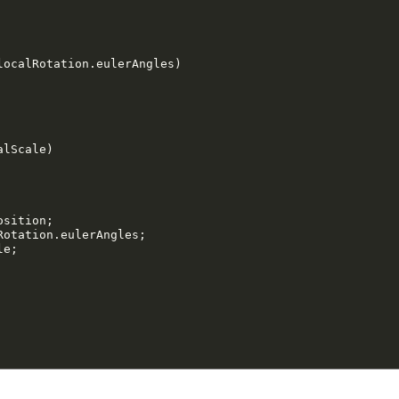
localRotation.eulerAngles)

lScale)
