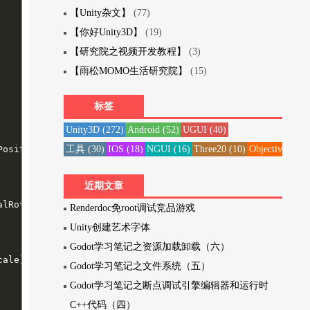
【Unity杂文】
(77)
【你好Unity3D】
(19)
【研究院之视频开发教程】
(3)
【雨松MOMO生活研究院】
(15)
标签
Unity3D
(272)
Android
(52)
UGUI
(40)
osition));

工具
(30)
IOS
(18)
NGUI
(16)
Three20
(10)
Objective-C
(1
近期文章
lRotation.eulerAngles));

Renderdoc免root调试竞品游戏
Unity创建艺术字体
Godot学习笔记之资源加载卸载（六）
ale));

Godot学习笔记之文件系统（五）
Godot学习笔记之断点调试引擎编辑器和运行时
C++代码（四）