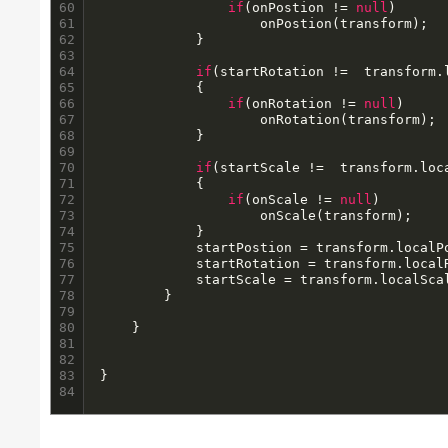
60

if
(onPostion != 
null
)

61

					onPostion(transform);

62

			}

63

64

if
(startRotation !=  transform.
65

			{

66

if
(onRotation != 
null
)

67

					onRotation(transform);

68

			}

69

70

if
(startScale !=  transform.loca
71

			{

72

if
(onScale != 
null
)

73

					onScale(transform);

74

			}

75

			startPostion = transform.localPosition;

76

			startRotation = transform.localRotation.eulerAngles;

77

			startScale = transform.localScale;

78

		}

79

80

	}

81

82

83

84