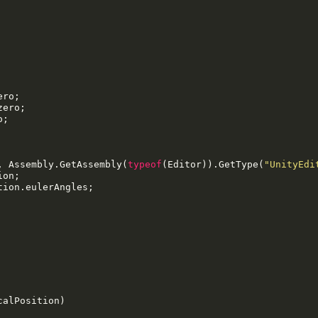
ro;

ero;

;

t, Assembly.GetAssembly(
typeof
(Editor)).GetType(
"UnityEdi
alPosition)
