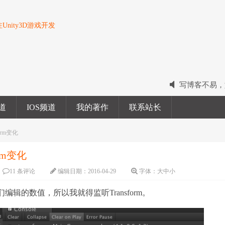
nity3D游戏开发
写博客不易，
2022我的电
频道
IOS频道
我的著作
联系站长
2023我的新
orm变化
orm变化
11 条评论
编辑日期：
2016-04-29
字体：
大
中
小
他们编辑的数值，所以我就得监听Transform。