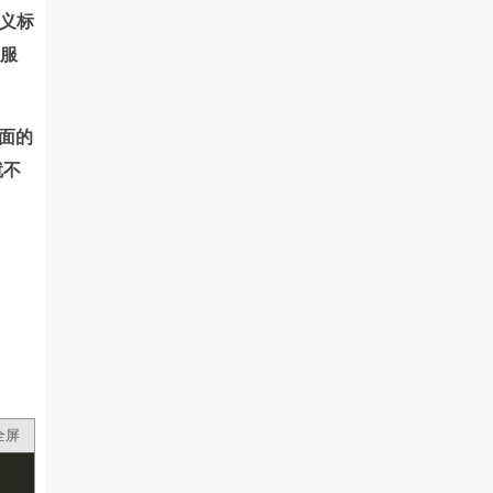
定义标
让服
下面的
就不
全屏