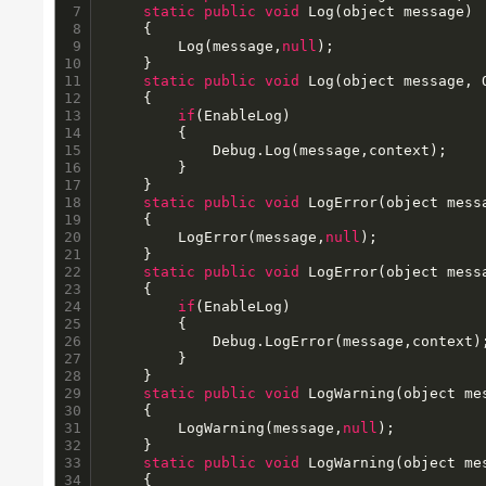
7

static
public
void
 Log(object message)

8

	{

9

		Log(message,
null
);

10

	}

11

static
public
void
 Log(object message, O
12

	{

13

if
(EnableLog)

14

		{

15

			Debug.Log(message,context);

16

		}

17

	}

18

static
public
void
 LogError(object messa
19

	{

20

		LogError(message,
null
);

21

	}

22

static
public
void
 LogError(object mess
23

	{

24

if
(EnableLog)

25

		{

26

			Debug.LogError(message,context);

27

		}

28

	}

29

static
public
void
 LogWarning(object mes
30

	{

31

		LogWarning(message,
null
);

32

	}

33

static
public
void
 LogWarning(object me
34

	{
