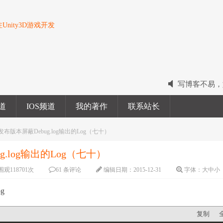
nity3D游戏开发
写博客不易，
2022我的电
频道
IOS频道
我的著作
联系站长
2023我的新
在发布版本屏蔽Debug.log输出的Log（七十）
g.log输出的Log（七十）
围观
118701
次
61 条评论
编辑日期：
2015-12-31
字体：
大
中
小
g
复制