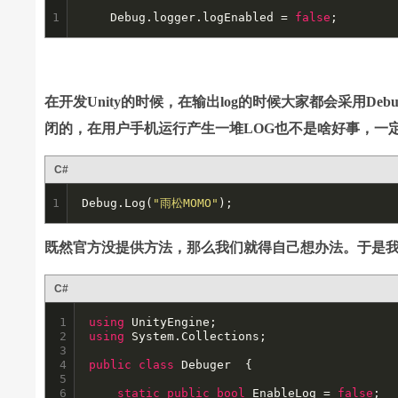
1
	Debug.logger.logEnabled = 
false
;
在开发Unity的时候，在输出log的时候大家都会采用Deb
闭的，在用户手机运行产生一堆LOG也不是啥好事，一定
C#
1
Debug.Log(
"雨松MOMO"
);
既然官方没提供方法，那么我们就得自己想办法。于是我写了
C#
1

using
2

using
 System.Collections;

3

4

public
class
 Debuger  {

5

6

static
public
bool
 EnableLog = 
false
;
