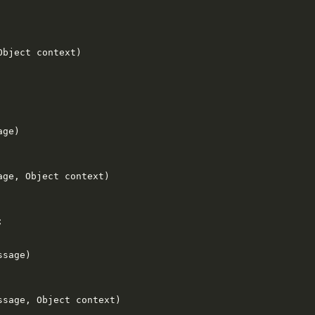
bject context)

ge)

age, Object context)

sage)

ssage, Object context)
