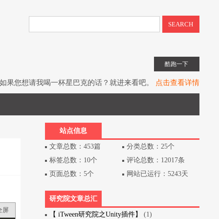
SEARCH
酷跑一下
如果您想请我喝一杯星巴克的话？就进来看吧。
点击查看详情
子书教程《UIToolkit下一代UI系统》全网上架。
点击查看详情
书《Unity3D游戏开发》（第3版）已经出版上架。
点击查看详情
站点信息
文章总数：453篇
分类总数：25个
标签总数：10个
评论总数：12017条
页面总数：5个
网站已运行：5243天
研究院文章总汇
全屏
【 iTween研究院之Unity插件】
(1)