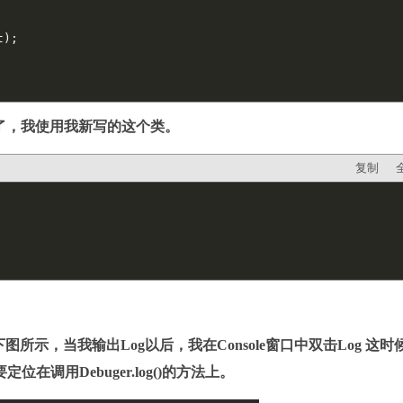
()了，我使用我新写的这个类。
复制
示，当我输出Log以后，我在Console窗口中双击Log 这时
需要定位在调用
Debuger.log()的方法上。