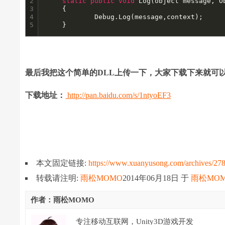
2

static
public
void
 Log(object message, Ob
3

	{

4

			Debug.Log(message,context);

5
	}
最后我把这个简单的DLL上传一下，大家下载下来就可
下载地址：
http://pan.baidu.com/s/1ntyoEF3
本文固定链接:
https://www.xuanyusong.com/archives/27
转载请注明:
雨松MOMO
2014年06月18日
于
雨松MO
作者：雨松MOMO
专注移动互联网，Unity3D游戏开发