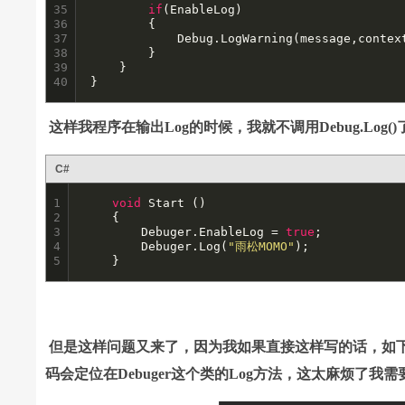
35

if
(EnableLog)

36

		{

37

			Debug.LogWarning(message,context);

38

		}

39

	}

40
}
这样我程序在输出Log的时候，我就不调用Debug.Log
C#
1

void
 Start () 

2

	{

3

		Debuger.EnableLog = 
true
;

4

		Debuger.Log(
"雨松MOMO"
);

5
	}
但是这样问题又来了，因为我如果直接这样写的话，如下图所
码会定位在Debuger这个类的Log方法，这太麻烦了我