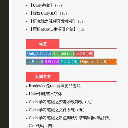
【Unity杂文】
(77)
【你好Unity3D】
(19)
【研究院之视频开发教程】
(3)
【雨松MOMO生活研究院】
(15)
标签
Unity3D
(272)
Android
(52)
UGUI
(40)
工具
(30)
IOS
(18)
NGUI
(16)
Objective-C
(10)
Three20
(1
近期文章
Renderdoc免root调试竞品游戏
Unity创建艺术字体
Godot学习笔记之资源加载卸载（六）
Godot学习笔记之文件系统（五）
Godot学习笔记之断点调试引擎编辑器和运行时
C++代码（四）