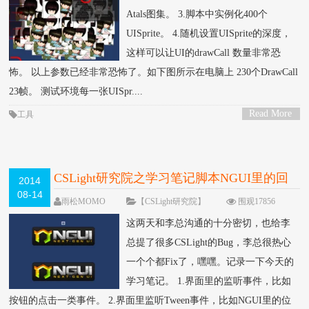
Atals图集。 3.脚本中实例化400个
UISprite。 4.随机设置UISprite的深度，
这样可以让UI的drawCall 数量非常恐
怖。 以上参数已经非常恐怖了。如下图所示在电脑上 230个DrawCall
23帧。 测试环境每一张UISpr....
Read More
工具
>
CSLight研究院之学习笔记脚本NGUI里的回
2014
08-14
调方法（二）
雨松MOMO
【CSLight研究院】
围观17856
次
12 条评论
这两天和李总沟通的十分密切，也给李
总提了很多CSLight的Bug，李总很热心
一个个都Fix了，嘿嘿。记录一下今天的
学习笔记。 1.界面里的监听事件，比如
按钮的点击一类事件。 2.界面里监听Tween事件，比如NGUI里的位