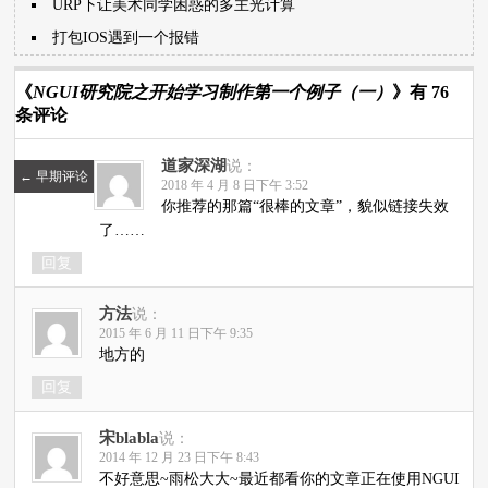
URP下让美术同学困惑的多主光计算
打包IOS遇到一个报错
《
NGUI研究院之开始学习制作第一个例子（一）
》有 76
条评论
道家深湖
说：
←
早期评论
2018 年 4 月 8 日下午 3:52
你推荐的那篇“很棒的文章”，貌似链接失效
了……
回复
方法
说：
2015 年 6 月 11 日下午 9:35
地方的
回复
宋blabla
说：
2014 年 12 月 23 日下午 8:43
不好意思~雨松大大~最近都看你的文章正在使用NGUI