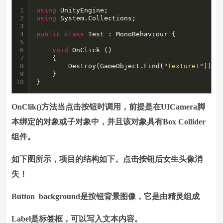
1

using
2

using
 System.Collections;

3

4

public
class
 Test : MonoBehaviour {

5

6

void
 OnClick ()

7

	{

8

		Destroy(GameObject.Find(
"Texture1"
));

9

	}

10
}
OnClik()方法当点击按钮时调用，前提是在UICamera脚
本绑定的对象或子对象中，并且该对象具有Box Collider
组件。
如下图所示，项目的结构如下。点击按钮后女生头像消
失！
Button background是按钮背景图像，它是由精灵组成
Label是标签框，可以写入文本内容。