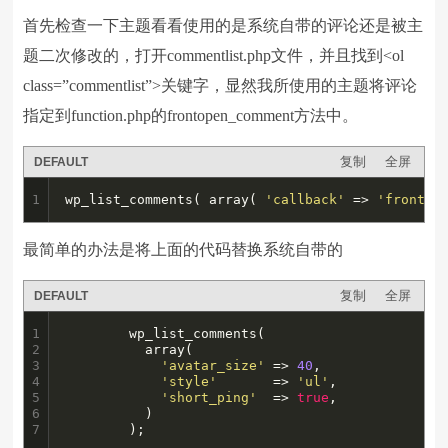
首先检查一下主题看看使用的是系统自带的评论还是被主
题二次修改的，打开commentlist.php文件，并且找到<ol
class=”commentlist”>关键字，显然我所使用的主题将评论
指定到function.php的frontopen_comment方法中。
复制
全屏
DEFAULT
1
wp_list_comments( array( 
'callback'
 => 
'frontop
最简单的办法是将上面的代码替换系统自带的
复制
全屏
DEFAULT
1

        wp_list_comments(

2

          array(

3

'avatar_size'
 => 
40
,

4

'style'
       => 
'ul'
,

5

'short_ping'
  => 
true
,

6

          )

7
        );